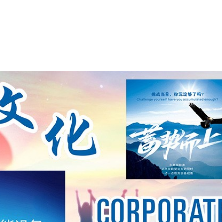
个环节都倾注了我们的专业匠心，致力于满足客户多元化
0+平米的现代化厂房和140+名专业人才，他们在这
60+项授权专利，是研发团队不懈努力的成果，为产
提供坚实支撑。 在市场上，7163银河主站的成绩令人
+个国家的 2000+家企业构建立了长期合作关系，其中包含
业、56 家中国 500 强企业以及 157 家上市公司 
务，7163银河主站赢得了客户的信赖，铸就了良好的口
就是选择成熟可靠的技术、稳定过硬的品质与持续创
手，共创行业未来，勇攀技术高峰！