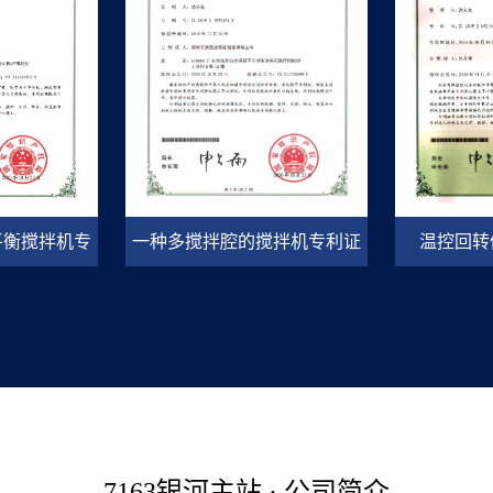
平衡搅拌机专
一种多搅拌腔的搅拌机专利证
温控回转
书
书
7163银河主站 · 公司简介