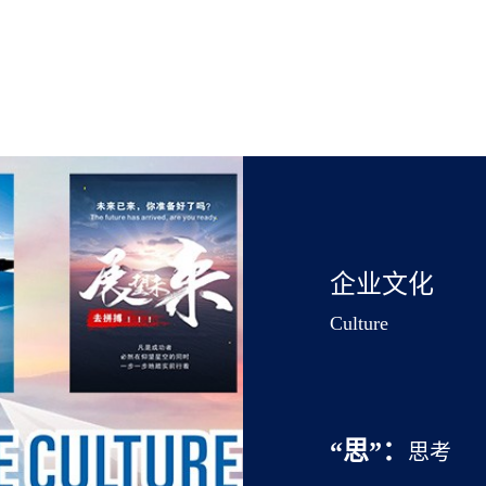
的需求。 公司拥有1000
里施展才华，推动技术革新。
品持续迭代升级与技术沉淀
瞩目。我们已与来自 40
 22 家世界 500 强企
。凭借出众的品质和贴心的服
碑。 选择7163银河主站，
新的能力。我们期待与您携
企业文化
Culture
“思”
：
思考