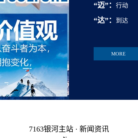
“
迈”
：
行动
“达”
：
到达
使命：
让所有
MORE
愿景：
成为可
核心价值观：
合作，拥抱变化
7163银河主站 · 新闻资讯